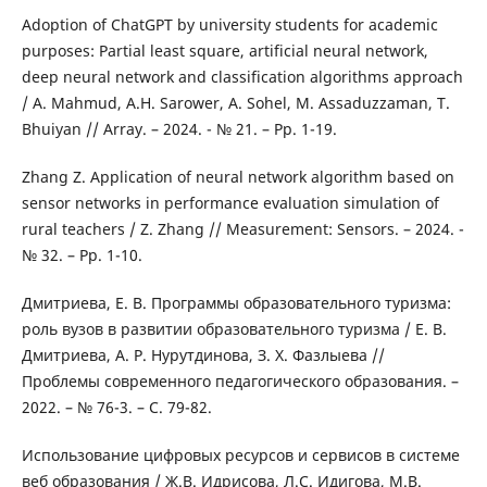
Adoption of ChatGPT by university students for academic
purposes: Partial least square, artificial neural network,
deep neural network and classification algorithms approach
/ A. Mahmud, A.H. Sarower, A. Sohel, M. Assaduzzaman, T.
Bhuiyan // Array. – 2024. - № 21. – Pp. 1-19.
Zhang Z. Application of neural network algorithm based on
sensor networks in performance evaluation simulation of
rural teachers / Z. Zhang // Measurement: Sensors. – 2024. -
№ 32. – Pp. 1-10.
Дмитриева, Е. В. Программы образовательного туризма:
роль вузов в развитии образовательного туризма / Е. В.
Дмитриева, А. Р. Нурутдинова, З. Х. Фазлыева //
Проблемы современного педагогического образования. –
2022. – № 76-3. – С. 79-82.
Использование цифровых ресурсов и сервисов в системе
веб образования / Ж.В. Идрисова, Л.С. Идигова, М.В.