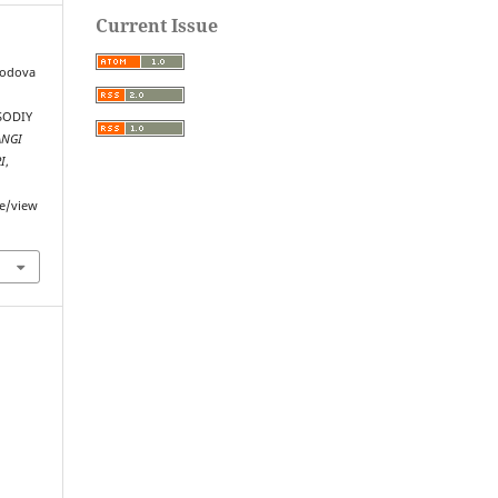
Current Issue
rodova
M
SODIY
ANGI
I
,
le/view