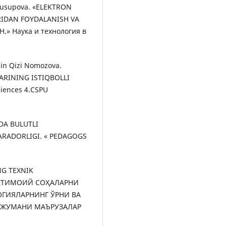
 Yusupova. «ELEKTRON
IDAN FOYDALANISH VA
.» Наука и технология в
qin Qizi Nomozova.
RINING ISTIQBOLLI
ciences 4.CSPU
IDА BULUTLI
RАDОRLIGI. « PEDAGOGS
NG TEXNIK
 ИЖТИМОИЙ СОҲАЛАРНИ
ГИЯЛАРНИНГ ЎРНИ ВА
НЖУМАНИ МАЪРУЗАЛАР