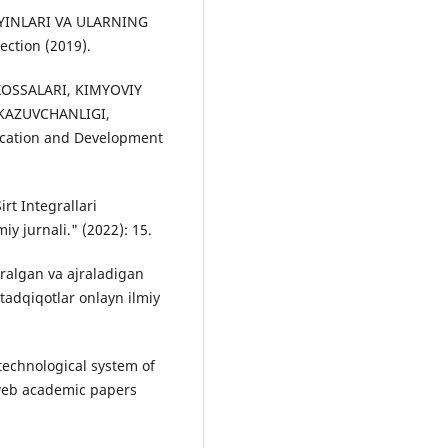
YINLARI VA ULARNING
ction (2019).
 ХОSSАLАRI, KIMYOVIY
KАZUVCHАNLIGI,
ucation and Development
irt Integrallari
iy jurnali." (2022): 15.
jralgan va ajraladigan
 tadqiqotlar onlayn ilmiy
technological system of
web academic papers