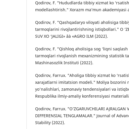
Qodirov, F. "Hududlarda tibbiy xizmat ko ‘rsatis
modellashtirish." Xorazm ma’mun akademiyasi 
Qodirov, F. "Qashqadaryo viloyati aholisiga tibbi
tarmoqlarini rivojlantirishning istiqbollari." 
SUV XO ‘JALIGI» âà «AGRO ILM (2022).
Qodirov, F. "Qishloq aholisiga sog ‘liqni saqlash 
tarmoqlari rivojlanish mexanizmining statistik ta
Mashinasozlik Instituti (2022).
Qodirov, Farrux. "Aholiga tibbiy xizmat ko ‘rsa
xarajatlarni imitatsion modeli." Moliya bozorini 
yo'nalishlari, zamonaviy tendensiyalari va istiq
Respublika ilmiy-amaliy konferensiyasi materialla
Qodirov, Farrux. "O’ZGARUVCHILARI AJRALGAN
DIFFERENSIAL TENGLAMALAR." Journal of Advan
Stability (2022).