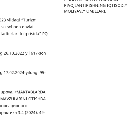
RIVOJLANTIRISHNING IQTISODIY
MOLIYAVIY OMILLARI.
023 yildagi “Turizm
h va sohada davlat
tadbirlari to‘g‘risida” PQ-
g 26.10.2022 yil 617-son
g 17.02.2024-yildagi 95-
Yusupova. «MAKTABLARDA
 MAVZULARINI OTISHDA
Инновационные
актика 3.4 (2024): 49-