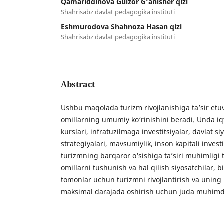
Qamariddinova Gulzor G‘anisher qizi
Shahrisabz davlat pedagogika instituti
Eshmurodova Shahnoza Hasan qizi
Shahrisabz davlat pedagogika instituti
Abstract
Ushbu maqolada turizm rivojlanishiga ta’sir etuv
omillarning umumiy ko‘rinishini beradi. Unda iqt
kurslari, infratuzilmaga investitsiyalar, davlat s
strategiyalari, mavsumiylik, inson kapitali investi
turizmning barqaror o‘sishiga ta’siri muhimligi
omillarni tushunish va hal qilish siyosatchilar, 
tomonlar uchun turizmni rivojlantirish va uning 
maksimal darajada oshirish uchun juda muhimd