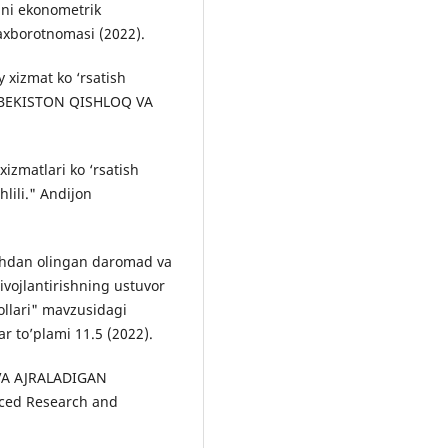
hni ekonometrik
axborotnomasi (2022).
y xizmat ko ‘rsatish
O ‘ZBEKISTON QISHLOQ VA
xizmatlari ko ‘rsatish
hlili." Andijon
tishdan olingan daromad va
rivojlantirishning ustuvor
bollari" mavzusidagi
r to’plami 11.5 (2022).
 VA AJRALADIGAN
ced Research and