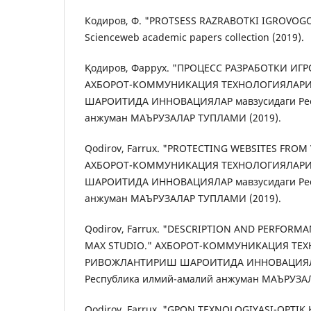
Кодиров, Ф. "PROTSESS RAZRABOTKI IGROVOGO
Scienceweb academic papers collection (2019).
Қодиров, Фаррух. "ПРОЦЕСС РАЗРАБОТКИ ИГ
АХБОРОТ-КОММУНИКАЦИЯ ТЕХНОЛОГИЯЛАР
ШАРОИТИДА ИННОВАЦИЯЛАР мавзусидаги Рес
анжуман МАЪРУЗАЛАР ТУПЛАМИ (2019).
Qodirov, Farrux. "PROTECTING WEBSITES FROM
АХБОРОТ-КОММУНИКАЦИЯ ТЕХНОЛОГИЯЛАР
ШАРОИТИДА ИННОВАЦИЯЛАР мавзусидаги Рес
анжуман МАЪРУЗАЛАР ТУПЛАМИ (2019).
Qodirov, Farrux. "DESCRIPTION AND PERFORM
MAX STUDIO." АХБОРОТ-КОММУНИКАЦИЯ ТЕ
РИВОЖЛАНТИРИШ ШАРОИТИДА ИННОВАЦИЯЛА
Республика илмий-амалий анжуман МАЪРУЗАЛ
Qodirov, Farrux. "GPON TEXNOLOGIYASI-OPTIK 