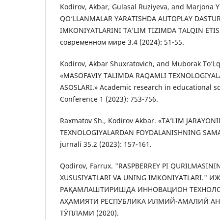
Kodirov, Akbar, Gulasal Ruziyeva, and Marjona
QO‘LLANMALAR YARATISHDA AUTOPLAY DASTUR
IMKONIYATLARINI TA’LIM TIZIMDA TALQIN ETISH
современном мире 3.4 (2024): 51-55.
Kodirov, Akbar Shuxratovich, and Muborak To‘L
«MASOFAVIY TALIMDA RAQAMLI TEXNOLOGIYALA
ASOSLARI.» Academic research in educational s
Conference 1 (2023): 753-756.
Rаxmаtоv Sh., Kodirov Akbar. «TА’LIM JАRАYОN
TEXNОLОGIYАLАRDАN FОYDАLАNISHNING SАMА
jurnali 35.2 (2023): 157-161.
Qodirov, Farrux. "RASPBERREY PI QURILMASINI
XUSUSIYATLARI VA UNING IMKONIYATLARI."
РАҚАМЛАШТИРИШДА ИННОВАЦИОН ТЕХНОЛО
АҲАМИЯТИ РЕСПУБЛИКА ИЛМИЙ-АМАЛИЙ А
ТЎПЛАМИ (2020).