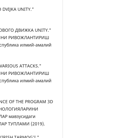
 DVIJKA UNITY."
РОВОГО ДВИЖКА UNITY."
ИНИ РИВОЖЛАНТИРИШ
публика илмий-амалий
 VARIOUS ATTACKS."
ИНИ РИВОЖЛАНТИРИШ
публика илмий-амалий
ANCE OF THE PROGRAM 3D
ХНОЛОГИЯЛАРИНИ
Р мавзусидаги
АР ТУПЛАМИ (2019).
KIRISH TARMOG'I."