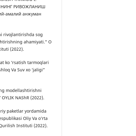
ИНИНГ РИВОЖЛАНИШ
ий-амалий анжуман
ni rivojlantirishda sog
shtirishning ahamiyati." O
tuti (2022).
t ko ‘rsatish tarmoqlari
shloq Va Suv xo ‘jaligi”
ing modellashtirishni
IY OYLIK NAShR (2022).
uriy paketlar yordamida
espublikasi Oliy Va o’rta
rilish Instituti (2022).