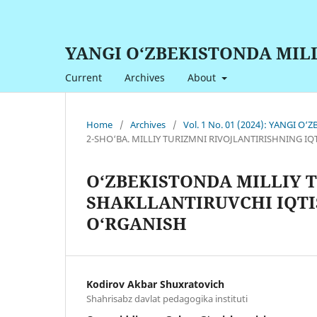
YANGI O‘ZBEKISTONDA MIL
Current
Archives
About
Home
/
Archives
/
Vol. 1 No. 01 (2024): YANGI O
2-SHO‘BA. MILLIY TURIZMNI RIVOJLANTIRISHNING IQ
O‘ZBEKISTONDA MILLIY 
SHAKLLANTIRUVCHI IQTI
O‘RGANISH
Kodirov Akbar Shuxratovich
Shahrisabz davlat pedagogika instituti