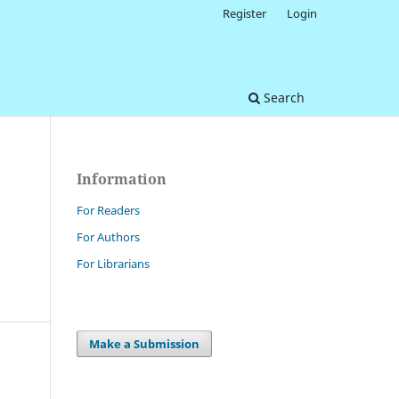
Register
Login
Search
Information
For Readers
For Authors
For Librarians
Make a Submission