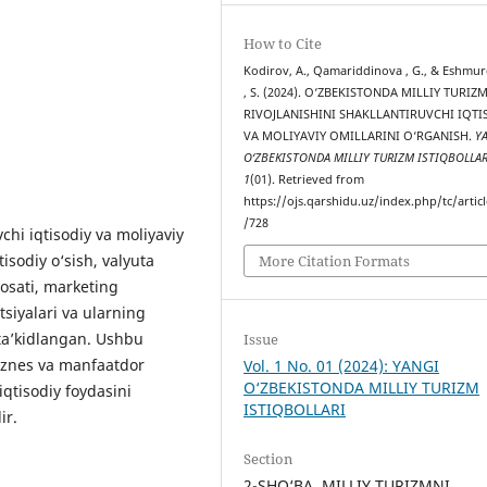
How to Cite
Kodirov, A., Qamariddinova , G., & Eshmu
, S. (2024). O‘ZBEKISTONDA MILLIY TURIZ
RIVOJLANISHINI SHAKLLANTIRUVCHI IQTI
VA MOLIYAVIY OMILLARINI O‘RGANISH.
Y
O‘ZBEKISTONDA MILLIY TURIZM ISTIQBOLLAR
1
(01). Retrieved from
https://ojs.qarshidu.uz/index.php/tc/artic
/728
chi iqtisodiy va moliyaviy
isodiy o‘sish, valyuta
More Citation Formats
iyosati, marketing
tsiyalari va ularning
 ta’kidlangan. Ushbu
Issue
biznes va manfaatdor
Vol. 1 No. 01 (2024): YANGI
O‘ZBEKISTONDA MILLIY TURIZM
iqtisodiy foydasini
ISTIQBOLLARI
ir.
Section
2-SHO‘BA. MILLIY TURIZMNI