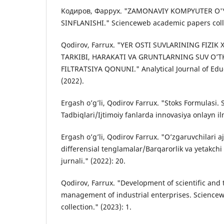
Kодиров, Фаррух. "ZAMONAVIY KOMPYUTER O'
SINFLANISHI." Scienceweb academic papers colle
Qodirov, Farrux. "YER ОSTI SUVLАRINING FIZIK
TАRKIBI, HАRАKАTI VА GRUNTLАRNING SUV O’T
FILTRАTSIYA QОNUNI." Analytical Journal of Ed
(2022).
Ergash o’g’li, Qodirov Farrux. "Stoks Formulasi. S
Tadbiqlari/Ijtimoiy fanlarda innovasiya onlayn ilm
Ergash o’g’li, Qodirov Farrux. "O’zgaruvchilari a
differensial tenglamalar/Barqarorlik va yetakchi
jurnali." (2022): 20.
Qodirov, Farrux. "Development of scientific and 
management of industrial enterprises. Science
collection." (2023): 1.