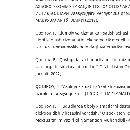
АХБОРОТ-КОММУНИКАЦИЯ ТЕХНОЛОГИЯЛАР
ИСТИҚБОЛЛАРИ мавзусидаги Республика илм
МАЪРУЗАЛАР ТЎПЛАМИ (2018).
Qodirov, F. "Ijtimoiy va xizmat ko ‘rsatish sohasi
‘liqni saqlash xizmatlarini ekonometrik modella
‘zR FA VI Romanovskiy nomidagi Matematika insti
Qodirov, F. "Qashqadaryo hududi aholisiga xizma
va ularga ta’sir etuvchi omillar." O ‘zbekiston Qi
Jurnali (2022).
QODIROV, F. "Axoliga xizmat ko ‘rsatish soxasin
tizimli imitatsiya qilish." IЈTISODIY ILMIY-AMAL
Qodirov, F. "Hududlarda tibbiy xizmatlarni dast
elektron tibbiy bazasini yaratish." O’zbekiston R
Maxsus ta’lim Vazirligi Namangan Muhandislik-Qu