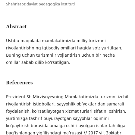
Shahrisabz davlat pedagogika instituti
Abstract
Ushbu maqolada mamlakatimizda milliy turizmni
rivojlantirishning iqtisodiy omillari haqida so‘z yuritilgan.
Buning uchun turizmni rivojlantirish uchun bir necha
omillar sabab qilib ko‘rsatilgan.
References
Prezident Sh.Mirziyoyevning Mamlakatimizda turizmni izchil
rivojlantirish istiqbollari, sayyohlik ob’yektlaridan samarali
foydalanish, ko‘rsatilayotgan xizmat turlari sifatini oshirish,
yurtimizga tashrif buyurayotgan sayyohlar oqimini
ko‘paytirish borasida amalga oshirilayotgan ishlar tahliliga
bag‘ishlangan yig‘ilishdagi ma’ruzasi // 2017 yil. 3oktabr.