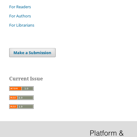
For Readers
For Authors
For Librarians
Make a Submission
Current Issue