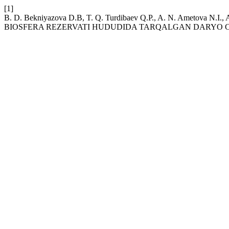
[1]
B. D. Bekniyazova D.B, T. Q. Turdibaev Q.P., A. N. Ametova N
BIOSFERA REZERVATI HUDUDIDA TARQALGAN DARYO CH